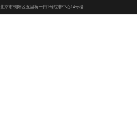
北京市朝阳区五里桥一街1号院非中心14号楼