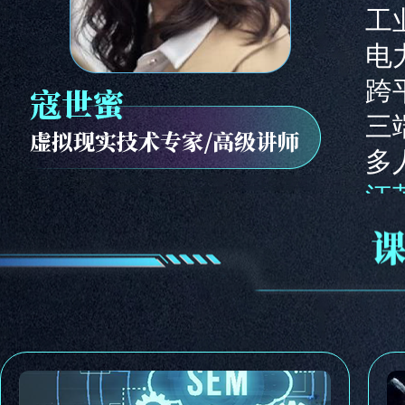
工
电
跨
三
多
江
K
丝
训
南
视