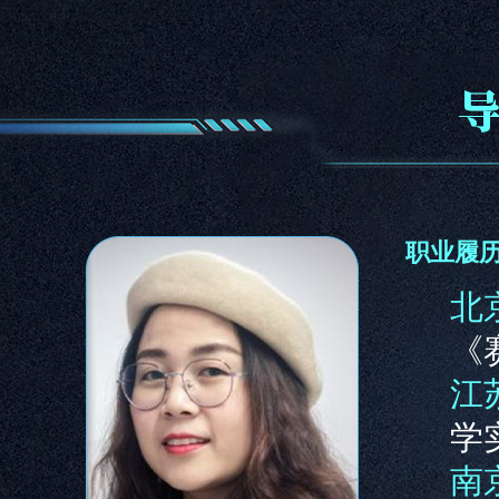
职业履
北
《
江
学
南