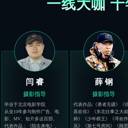
一线大咖 十
闫 睿
薛 钢
摄影指导
摄影指导
毕业于北京电影学院
代表作品:《勇者无疆》《
从业10年参与制作广告、电
喜欢你》《东北往事之大
影、MV、短片多达百部。
帅》《少年棋王》《寻欢
代表作品：《陌生来电》、
乐》《第七号房间》《顾