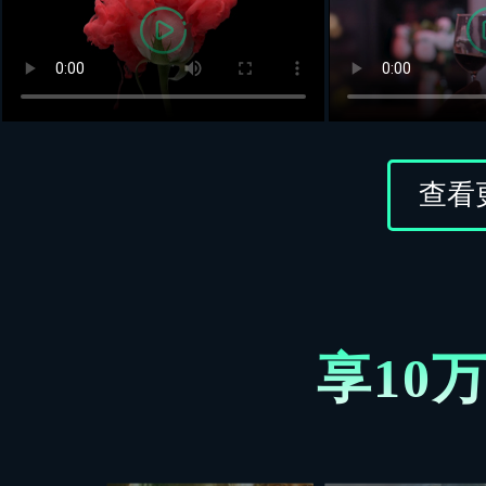
查看
享10