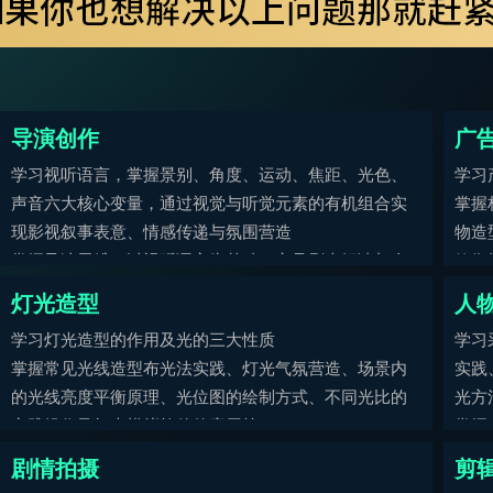
导演创作
广
学习视听语言，掌握景别、角度、运动、焦距、光色、
学习
声音六大核心变量，通过视觉与听觉元素的有机组合实
掌握
现影视叙事表意、情感传递与氛围营造
物造
掌握导演思维，以视听语言为基础，立足剧本解读与全
效衔
局把控，通过独特的叙事设计和镜头运用，赋予影片专
感。
灯光造型
人
属灵魂与艺术价值。
学习灯光造型的作用及光的三大性质
学习
掌握常见光线造型布光法实践、灯光气氛营造、场景内
实践
的光线亮度平衡原理、光位图的绘制方式、不同光比的
光方
实践操作及灯光模拟软件的应用等。
掌握
访工
剧情拍摄
剪
光影