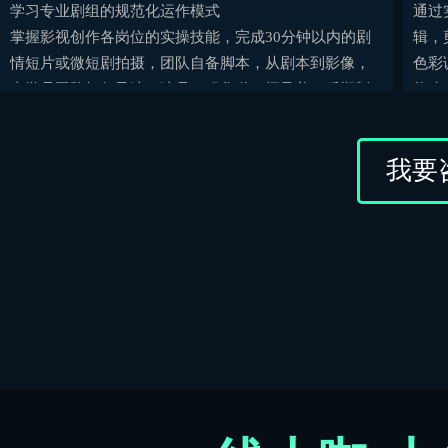
学习专业剧组的规范化运作模式
通过
掌握影视创作各岗位的实操技能，完成30分钟以内的剧
辑，
情短片或微短剧拍摄，团队自备脚本，从剧本到影像，
色彩
由学员团队担任导演、演员、服化道、摄录美、后期制
构建
作等角色。
搭建
切、
我要
使学
把控